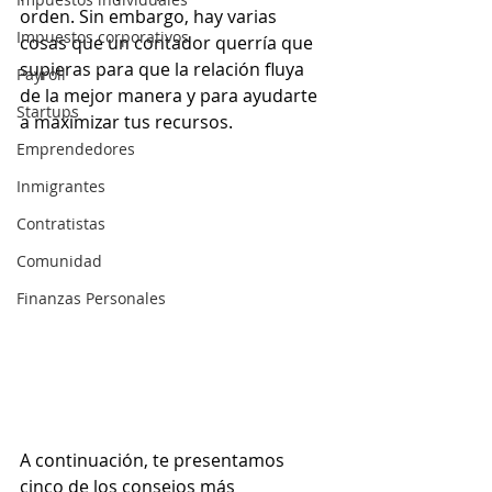
orden. Sin embargo, hay varias 
Impuestos corporativos
cosas que un contador querría que 
supieras para que la relación fluya 
Payroll
de la mejor manera y para ayudarte 
Startups
a maximizar tus recursos.
Emprendedores
Inmigrantes
Contratistas
Comunidad
Finanzas Personales
A continuación, te presentamos 
cinco de los consejos más 