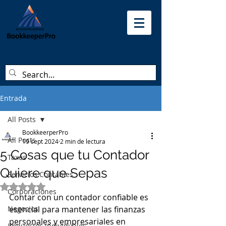
Entrada
All Posts
BookkeerperPro
All Posts
19 sept 2024
2 min de lectura
5 Cosas que tu Contador
Taxes
Quiere que Sepas
Servicios Contables
Obtuvo NaN de 5 estrellas.
Corporaciones
Contar con un contador confiable es 
Negocios
esencial para mantener las finanzas 
personales y empresariales en 
Impuestos individuales