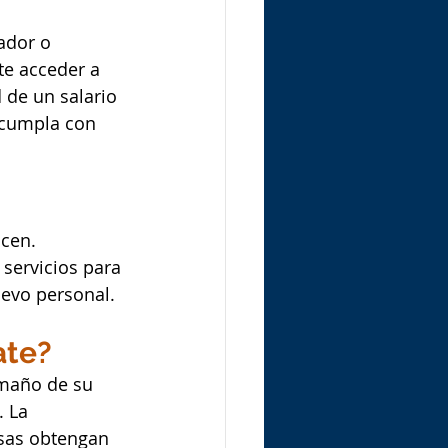
ador o 
te acceder a 
de un salario 
 cumpla con 
cen. 
servicios para 
uevo personal.
ate?
amaño de su 
 La 
sas obtengan 