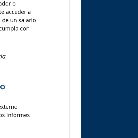
ador o 
te acceder a 
de un salario 
 cumpla con 
ia 
o 
externo 
os informes 