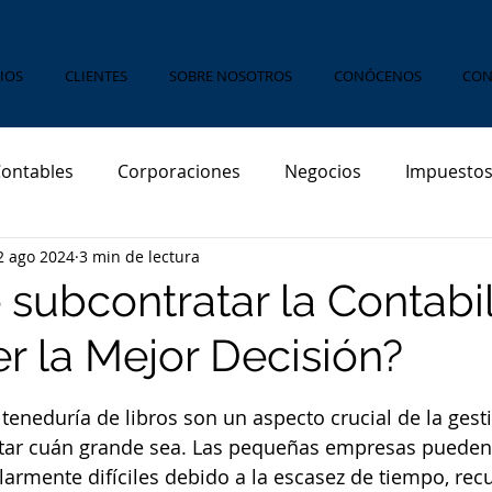
IOS
CLIENTES
SOBRE NOSOTROS
CONÓCENOS
CON
Contables
Corporaciones
Negocios
Impuestos
2 ago 2024
3 min de lectura
Payroll
Startups
Emprendedores
Inmigrantes
 subcontratar la Contabi
r la Mejor Decisión?
sonales
strellas.
 teneduría de libros son un aspecto crucial de la gest
tar cuán grande sea. Las pequeñas empresas pueden
larmente difíciles debido a la escasez de tiempo, recu