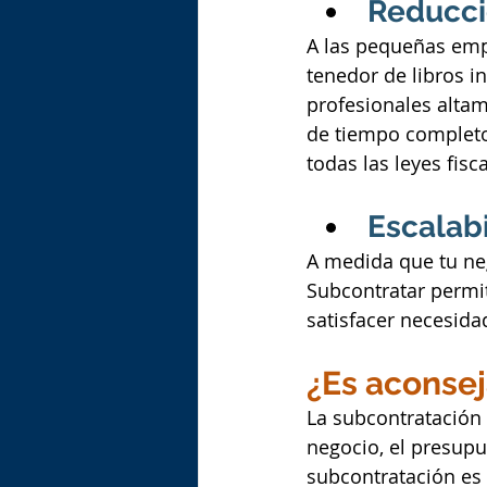
Reducci
A las pequeñas empr
tenedor de libros i
profesionales alta
de tiempo completo.
todas las leyes fisc
Escalabi
A medida que tu neg
Subcontratar permit
satisfacer necesida
¿Es aconse
La subcontratación 
negocio, el presupu
subcontratación es