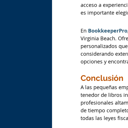
acceso a experienci
es importante elegi
En
BookkeeperPro
Virginia Beach. Ofr
personalizados que 
considerando extern
opciones y encontra
Conclusión
A las pequeñas empr
tenedor de libros i
profesionales alta
de tiempo completo.
todas las leyes fisc