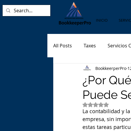
INICIO
SERVIC
All Posts
Taxes
Servicios 
BookkeerperPro
1
Impuestos corporativos
¿Por Qué
Puede Se
Comunidad
Finanzas Per
Obtuvo NaN de 5 e
La contabilidad y la
empresa, sin impor
estas tareas particu