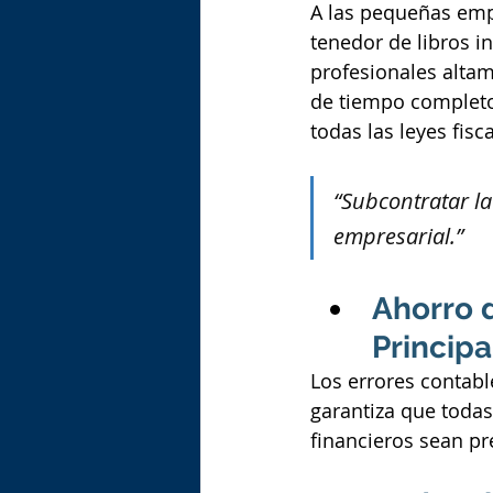
A las pequeñas empr
tenedor de libros i
profesionales alta
de tiempo completo.
todas las leyes fisc
“Subcontratar la
empresarial.”
Ahorro 
Principa
Los errores contabl
garantiza que todas
financieros sean pr