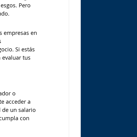
iesgos. Pero 
ndo.
s empresas en 
s 
cio. Si estás 
 evaluar tus 
ador o 
te acceder a 
de un salario 
 cumpla con 