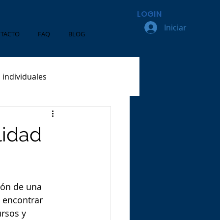
LOGIN
Iniciar
TACTO
FAQ
BLOG
 individuales
Contratistas
lidad
ión de una 
 encontrar 
rsos y 