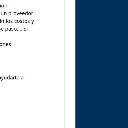
ión 
 un proveedor 
n los costos y 
e paso, o si 
iones 
yudarte a 