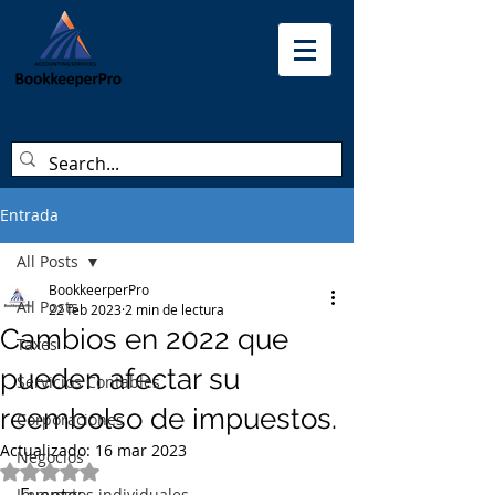
Entrada
All Posts
BookkeerperPro
All Posts
22 feb 2023
2 min de lectura
Cambios en 2022 que
Taxes
pueden afectar su
Servicios Contables
reembolso de impuestos.
Corporaciones
Actualizado:
16 mar 2023
Negocios
Obtuvo NaN de 5 estrellas.
Impuestos individuales