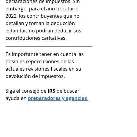
declaraciones de impuestos. Sin 
embargo, para el año tributario 
2022, los contribuyentes que no 
detallan y toman la deducción 
estándar, no podrán deducir sus 
contribuciones caritativas.
Es importante tener en cuenta las 
posibles repercusiones de las 
actuales revisiones fiscales en su 
devolución de impuestos.
Siga el consejo de 
IRS 
de buscar 
ayuda en 
preparadores y agencias 
certificados
, 
que se  comprometan 
a preparar sus impuesto (taxes) de 
manera profesional y le ayuden a 
identificar todos los posibles 
créditos y deducciones a los que 