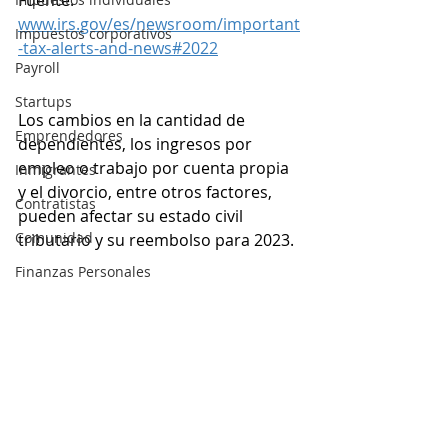
Fuente: 
www.irs.gov/es/newsroom/important
Impuestos corporativos
-tax-alerts-and-news#2022
Payroll
Startups
Los cambios en la cantidad de 
Emprendedores
dependientes, los ingresos por 
empleo o trabajo por cuenta propia 
Inmigrantes
y el divorcio, entre otros factores, 
Contratistas
pueden afectar su estado civil 
Comunidad
tributario y su reembolso para 2023.
Finanzas Personales