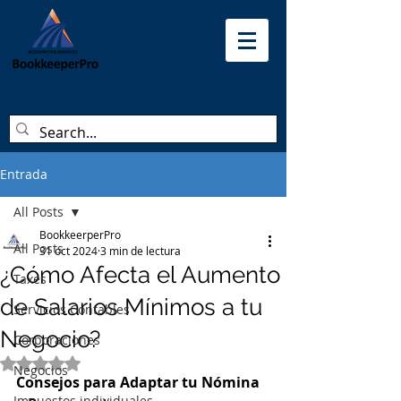
Entrada
All Posts
BookkeerperPro
All Posts
31 oct 2024
3 min de lectura
¿Cómo Afecta el Aumento
Taxes
de Salarios Mínimos a tu
Servicios Contables
Negocio?
Corporaciones
Obtuvo NaN de 5 estrellas.
Negocios
Consejos para Adaptar tu Nómina 
Impuestos individuales