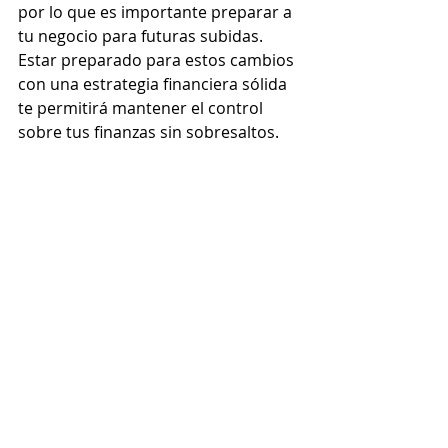
por lo que es importante preparar a 
tu negocio para futuras subidas. 
Estar preparado para estos cambios 
con una estrategia financiera sólida 
te permitirá mantener el control 
sobre tus finanzas sin sobresaltos.
Consejo
: Implementa una revisión 
financiera periódica, como la 
Revisión Financiera de Mitad de Año, 
para asegurarte de que estás 
optimizando tus recursos y 
preparándote para cualquier ajuste 
económico o normativo.
Maximizar sus beneficios fiscales 
antes de Fin de año. El aumento del 
salario mínimo en Virginia a $12.41 
en 2025 es un cambio importante 