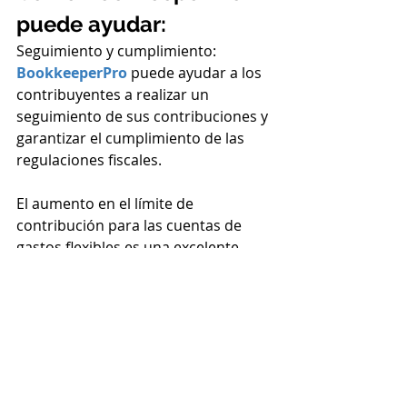
puede ayudar:
Seguimiento y cumplimiento: 
BookkeeperPro 
puede ayudar a los 
contribuyentes a realizar un 
seguimiento de sus contribuciones y 
garantizar el cumplimiento de las 
regulaciones fiscales.
El aumento en el límite de 
contribución para las cuentas de 
gastos flexibles es una excelente 
noticia para los contribuyentes. Este 
blog destaca la importancia de 
aprovechar esta oportunidad y 
cómo 
BookkeeperPro 
puede ser un 
socio valioso en la gestión y 
seguimiento de estas cuentas.
irs
taxes individuales
Beneficios Tributarios