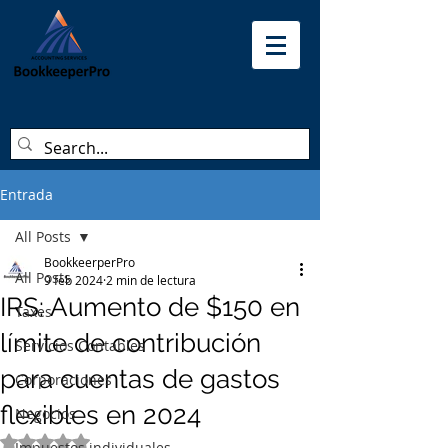
Entrada
All Posts
BookkeerperPro
All Posts
9 feb 2024
2 min de lectura
IRS: Aumento de $150 en
Taxes
límite de contribución
Servicios Contables
para cuentas de gastos
Corporaciones
flexibles en 2024
Negocios
Obtuvo NaN de 5 estrellas.
Impuestos individuales